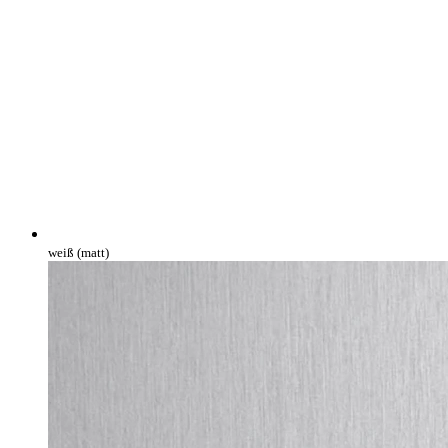
weiß (matt)