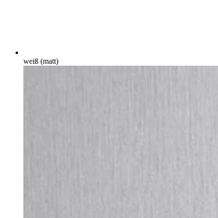
weiß (matt)