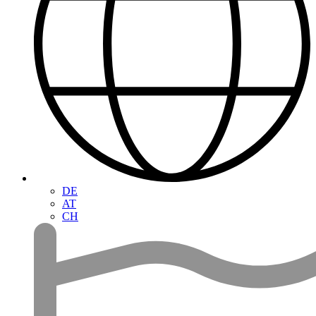
DE
AT
CH