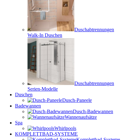
Duschabtrennungen
Walk-In Duschen
Duschabtrennungen
Serien-Modelle
Duschen
Dusch-Paneele
Badewannen
Dusch-Badewannen
Wannenaufsätze
Spa
Whirlpools
KOMPLETTBAD-SYSTEME
Komplettbad-Systeme