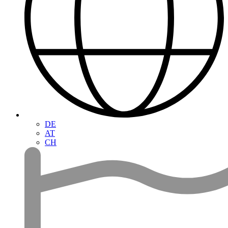
DE
AT
CH