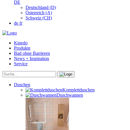
DE
Deutschland (D)
Österreich (A)
Schweiz (CH)
de
fr
Kinedo
Produkte
Bad ohne Barrieren
News + Inspiration
Service
Duschen
Komplettduschen
Duschwannen