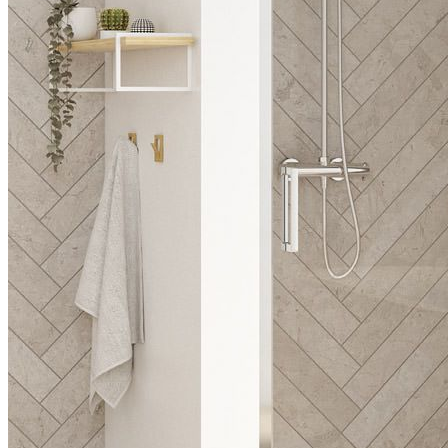
180° Öffnung möglich durch Drehprofile
Auf die Profile abgestimmte Drehgelenke und Metallgriffe
Bessere Abdichtung durch optionale Schwallleiste (im
Lieferumfang enthalten)
Eck- oder Wandmontage möglich in Kombination mit Smart
Design feste Seitenwand
Ausführungen