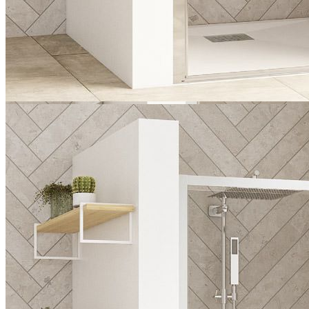
Kinedo Smart Design P80 Drehtür Nische
1 / 3
Smart Design
Smart Design P, teilgerahmt
Schwenktür mit maximaler Einstiegsbreite mit geradlinigem,
schlichten Design und smarten Produktdetails
Schwenktür mit maximaler Einstiegsbreite, teilgerahmt
Aluminiumprofil mit Verschlusselement, verchromt oder weiß
oder schwarz pulverbeschichtet
Zwei Glasoberflächen – beide mit Kalkschutzbehandlung –
zur Auswahl:
— Klarglas
— Klarglas mit Sichtschutz-Druck Cosmos