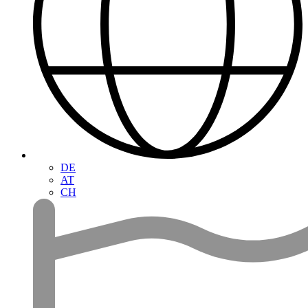
DE
AT
CH