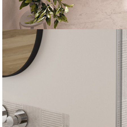
Paroi de douche Solo Z, blanc (mat), verre transparent
1 / 3
Solo Z
peu de barrières
éligible aux aides
NOUVEAU
Solo Z
Paroi de douche à deux panneaux pour espace de douche ouvert
avec porte-serviettes pratique + étagère intégrée pour les accessoires
de douche
Paroi de douche à deux panneaux pour espace de douche
ouvert
Design simple, moderne
Porte-serviettes pratique + étagère intégrée pour les
accessoires de douche
Profilé en aluminium avec revêtement par poudre blanc (mat)
ou noir (mat) ou chromé avec un cache assorti au profilé
Verre transparent, traité contre le calcaire