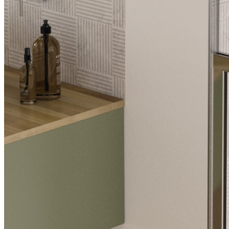
Bande de parement en silicone adaptée au profilé situé au bas
de la paroi de douche
Barre de renfort droite assortie au profilé pour la fixation
murale (max. 120 cm)
En option : barre de renfort pour fixation au plafond, assortie
au profilé (max. 120 cm)
Transport pratique : les deux éléments en verre sont faciles à
transporter, même dans de petits véhicules, et peuvent être
assemblés facilement sur le chantier.
Disponible en largeurs de 90 cm, 100 cm, 120 cm et 140 cm
Idéale pour les cages d’escalier étroites, les ascenseurs ou les
espaces restreints
Exécutions
Exécution en niche