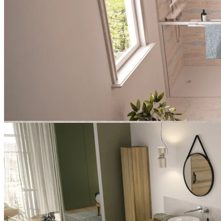
La paroi de douche Solo Z, conçue pour les espaces de douche
ouverts, séduit par son design épuré et ses détails pratiques :
un porte-serviettes intégré au profilé ainsi qu’une étagère intérieure
spacieuse pour les accessoires de douche permettent de gagner un
espace précieux dans la salle de bains tout en offrant un confort
optimal.
Porte-serviettes pratique et peu encombrant
Paroi de douche Solo Z