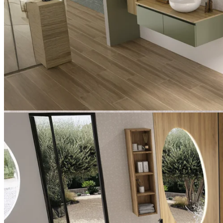
Étagère de douche intégrée avec porte-serviettes + étagère
intérieure chromée
Étagère intérieure spacieuse pour les accessoires de douche,
de couleur assortie au profilé
Étagère de douche intégrée avec porte-serviettes + étagère
intérieure en blanc
Étagère de douche intégrée avec porte-serviettes + étagère
intérieure en noir
Exécutions, Couleurs, Matériaux, Caractéristiques
Exécutions
Exécution en niche