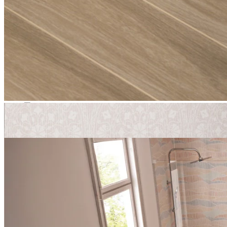
Exécution d’angle
Couleurs
blanc (mat)
chrome
noir (mat)