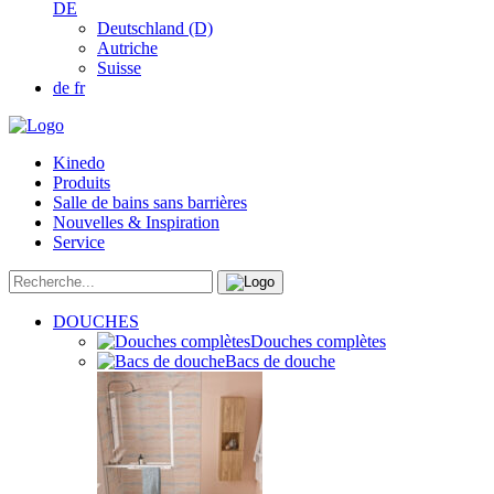
DE
Deutschland (D)
Autriche
Suisse
de
fr
Kinedo
Produits
Salle de bains sans barrières
Nouvelles & Inspiration
Service
DOUCHES
Douches complètes
Bacs de douche