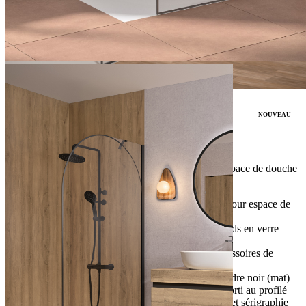
Paroi de douche Solo Arkade, acier inoxydable brossé, verre
transparent
1 / 2
Solo Arkade
peu de barrières
éligible aux aides
NOUVEAU
Solo Arkade
Paroi de douche avec bord supérieur arrondi pour espace de douche
ouvert, avec porte-serviettes pratique + tablette
Paroi de douche avec bord supérieur arrondi pour espace de
douche ouvert
Une forme arrondie extravagante avec des bords en verre
dissimulés
Porte-serviettes intégré + tablette pour les accessoires de
douche
Profilé en aluminium avec revêtement par poudre noir (mat)
ou en acier inoxydable brossé, avec cache assorti au profilé
Verre transparent avec traitement anti-calcaire et sérigraphie