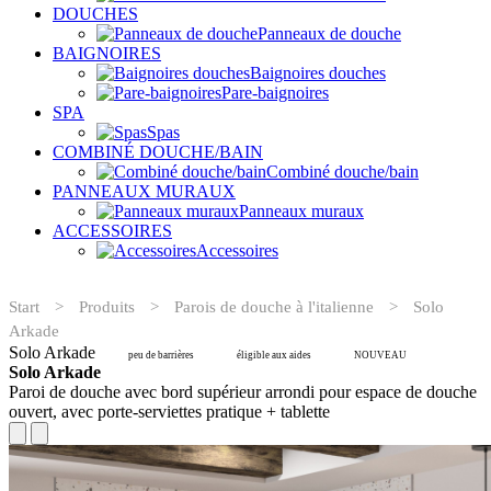
DOUCHES
Panneaux de douche
BAIGNOIRES
Baignoires douches
Pare-baignoires
SPA
Spas
COMBINÉ DOUCHE/BAIN
Combiné douche/bain
PANNEAUX MURAUX
Panneaux muraux
ACCESSOIRES
Accessoires
Start
>
Produits
>
Parois de douche à l'italienne
>
Solo
Arkade
Solo Arkade
peu de barrières
éligible aux aides
NOUVEAU
Solo Arkade
Paroi de douche avec bord supérieur arrondi pour espace de douche
ouvert, avec porte-serviettes pratique + tablette