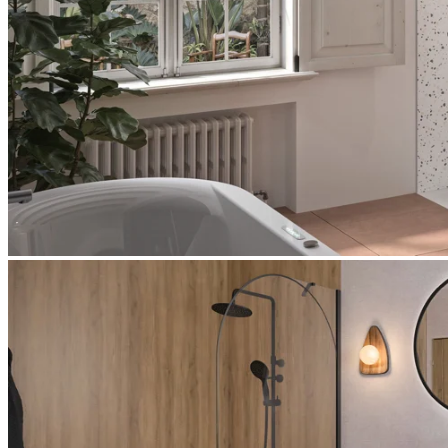
Solo Arkade est la solution originale pour les espaces de douche
ouverts. Le bord supérieur arrondi ainsi que le porte-serviettes
intégré et l’étagère pour les accessoires de douche, attirent le regard
tout en étant extrêmement pratiques : tout est à portée de main
pendant et après la douche, sans pour autant occuper d’espace
supplémentaire dans la salle de bains.
Les deux types de verre (verre transparent ou verre transparent avec
protection visuelle) et les deux types de profilés s’intègrent à tous les
styles de salle de bains, qu’elles soient neuves ou anciennes.