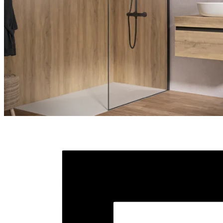
Détails
Paroi de douche Solo Arkade
Profilé noir sobre en aluminium revêtu par poudre du plus bel
effet avec une douche à effet pluie noire assortie, par exemple
le modèle Aquafactory
Profilé intemporel en acier inoxydable brossé à associer à un
panneau de douche massif, comme le modèle Aquastyle
Exécutions, Couleurs, Matériaux, Caractéristiques
Exécutions