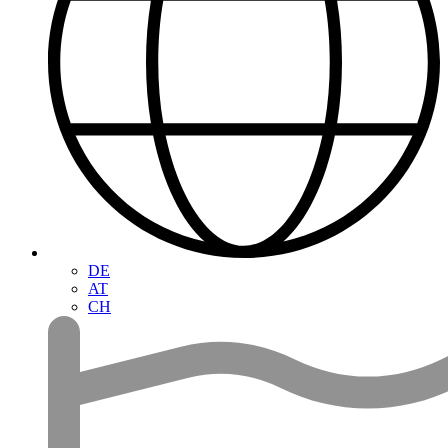
DE
AT
CH