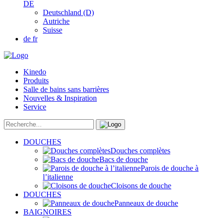
DE
Deutschland (D)
Autriche
Suisse
de
fr
Kinedo
Produits
Salle de bains sans barrières
Nouvelles & Inspiration
Service
DOUCHES
Douches complètes
Bacs de douche
Parois de douche à
l’italienne
Cloisons de douche
DOUCHES
Panneaux de douche
BAIGNOIRES