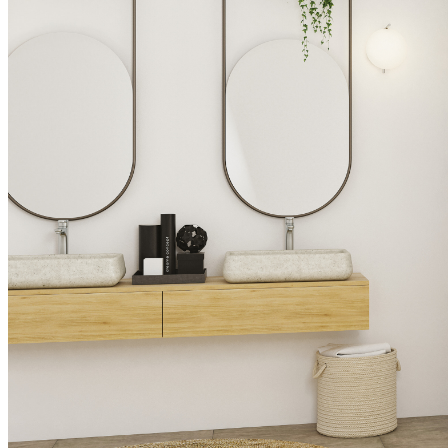
Aluminium, chromé
Aluminium chromé +
revêtement en poudre noir
Aluminium, noir revêtu par poudre
Matériau verre
Verre transparent
Verre décoratif Cosmos
Caractéristiques
Différentes dimensions ou adaptations possibles
Accès aisé
Traitement anti-calcaire
Hauteur d’accès
Hauteur
Épaisseur du verre
Montage exprès
Soft Close
Téléchargements