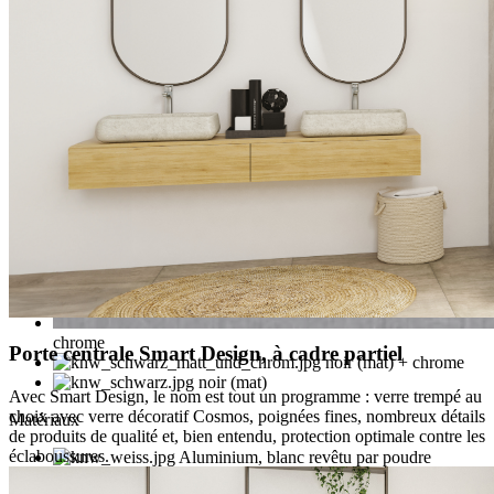
chrome
Porte centrale Smart Design, à cadre partiel
noir (mat) + chrome
noir (mat)
Avec Smart Design, le nom est tout un programme : verre trempé au
choix avec verre décoratif Cosmos, poignées fines, nombreux détails
Matériaux
de produits de qualité et, bien entendu, protection optimale contre les
éclaboussures.
Aluminium, blanc revêtu par poudre
Acier inoxydable