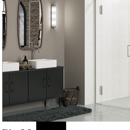
Plus d’informations
.
Débloquer le contenu
Accepter le service requis et débloquer le contenu
Feuilleter maintenant
Télécharger la brochure (De)
Planifier une salle de bains avec peu de barrières
Exécutions, Couleurs, Matériaux, Caractéristiques
Exécutions