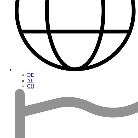
DE
AT
CH