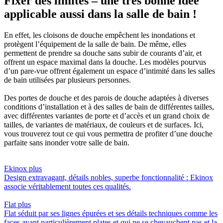
Fixer des limites – une très bonne idée
applicable aussi dans la salle de bain !
En effet, les cloisons de douche empêchent les inondations et
protègent l’équipement de la salle de bain. De même, elles
permettent de prendre sa douche sans subir de courants d’air, et
offrent un espace maximal dans la douche. Les modèles pourvus
d’un pare-vue offrent également un espace d’intimité dans les salles
de bain utilisées par plusieurs personnes.
Des portes de douche et des parois de douche adaptées à diverses
conditions d’installation et à des salles de bain de différentes tailles,
avec différentes variantes de porte et d’accès et un grand choix de
tailles, de variantes de matériaux, de couleurs et de surfaces. Ici,
vous trouverez tout ce qui vous permettra de profiter d’une douche
parfaite sans inonder votre salle de bain.
Ekinox
plus
Design extravagant, détails nobles, superbe fonctionnalité : Ekinox
associe véritablement toutes ces qualités.
Flat
plus
Flat séduit par ses lignes épurées et ses détails techniques comme les
faces avant particulièrement plates et qui ne se chevauchent pas et la