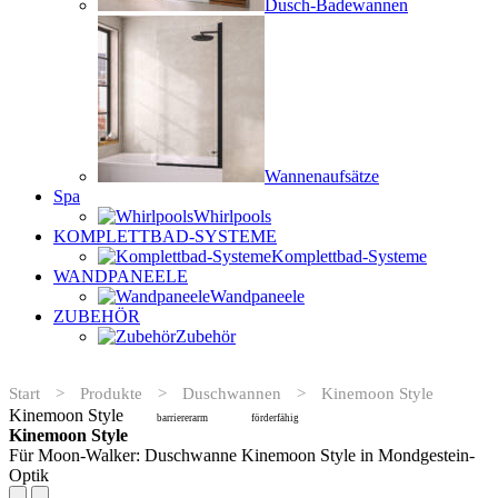
Dusch-Badewannen
Wannenaufsätze
Spa
Whirlpools
KOMPLETTBAD-SYSTEME
Komplettbad-Systeme
WANDPANEELE
Wandpaneele
ZUBEHÖR
Zubehör
Start
>
Produkte
>
Duschwannen
>
Kinemoon Style
Kinemoon Style
barriererarm
förderfähig
Kinemoon Style
Für Moon-Walker: Duschwanne Kinemoon Style in Mondgestein-
Optik