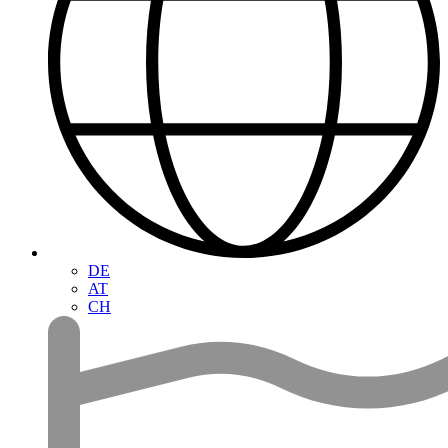
DE
AT
CH