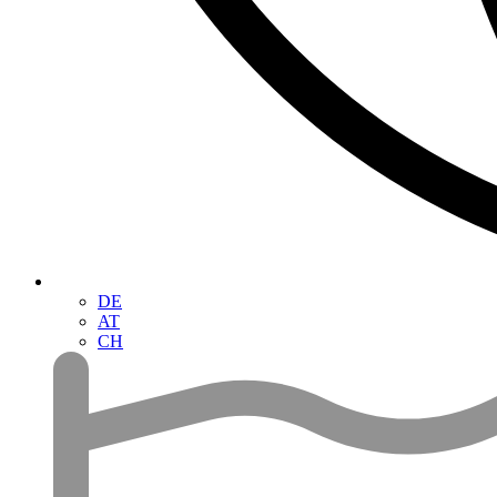
DE
AT
CH