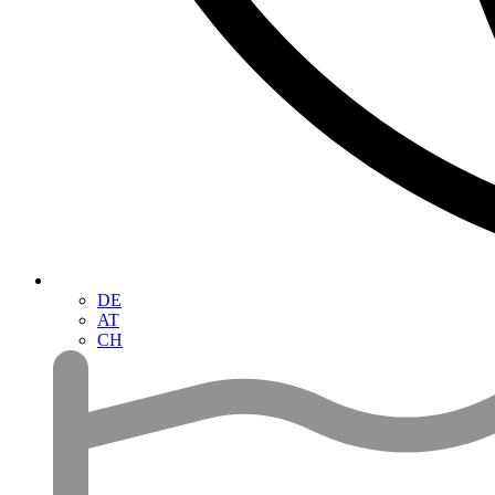
DE
AT
CH