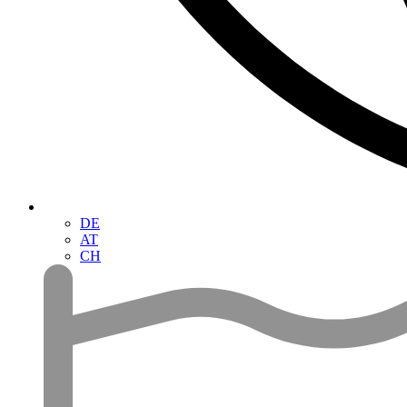
DE
AT
CH