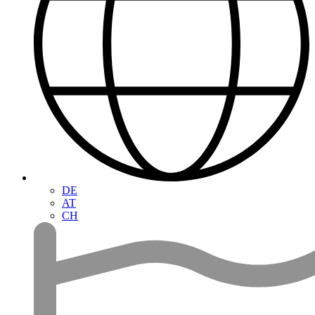
DE
AT
CH