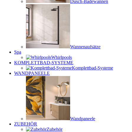
Dusch-Badewannen
Wannenaufsätze
Spa
Whirlpools
KOMPLETTBAD-SYSTEME
Komplettbad-Systeme
WANDPANEELE
Wandpaneele
ZUBEHÖR
Zubehör