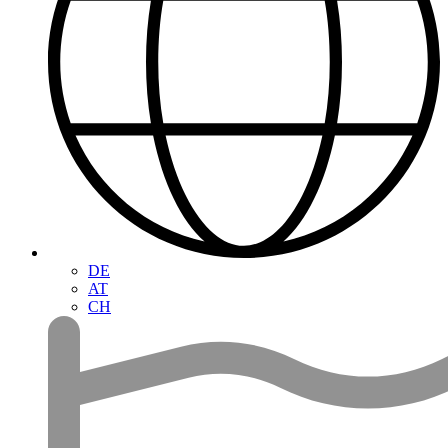
DE
AT
CH