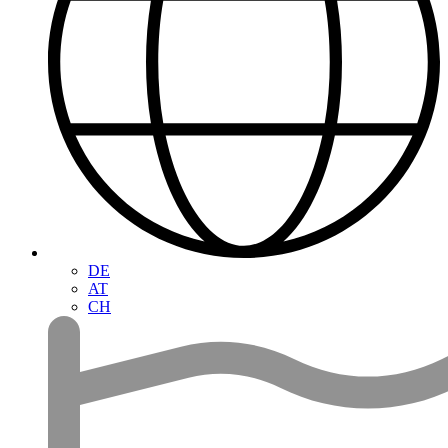
DE
AT
CH