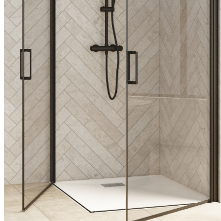
Profilé en aluminium avec élément de fermeture, chromé ou
thermolaqué en blanc ou noir
Deux surfaces de verre - toutes deux traitées anticalcaire - au
choix :
- verre clair
- verre clair avec impression anti-regards Cosmos
Ouverture à 180° possible grâce aux profils rotatifs
Barre de renfort dans la couleur du profilé (incluse dans les
modèles avec élément fixe)
Meilleure étanchéité grâce à une barre de seuil installée en
option (incluse)
Exécutions