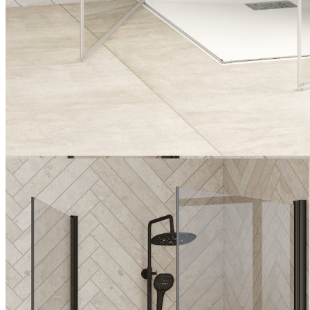
Kinedo Smart Design portes battantes pour accès d'angle, chrome -
avec verre Cosmos
1 / 2
Smart Design
Smart Design A/P, cadre partiel
Portes battantes pour accès d'angle avec ouverture à 180°, au design
simple et rectiligne et aux détails intelligents.
Portes battantes pour accès en angle