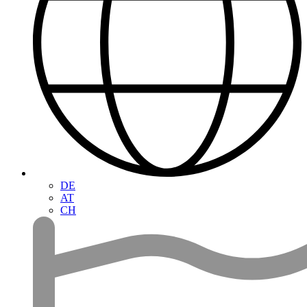
DE
AT
CH