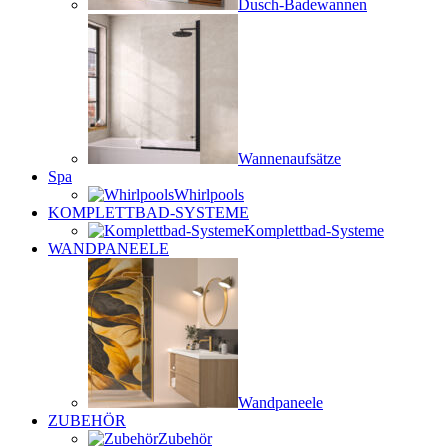
Dusch-Badewannen
Wannenaufsätze
Spa
Whirlpools
KOMPLETTBAD-SYSTEME
Komplettbad-Systeme
WANDPANEELE
Wandpaneele
ZUBEHÖR
Zubehör