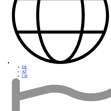
DE
AT
CH