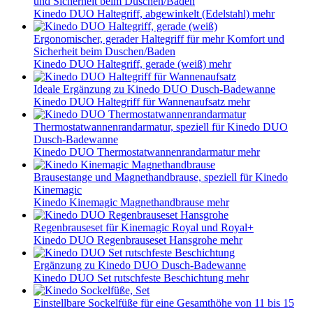
und Sicherheit beim Duschen/Baden
Kinedo DUO Haltegriff, abgewinkelt (Edelstahl)
mehr
Ergonomischer, gerader Haltegriff für mehr Komfort und
Sicherheit beim Duschen/Baden
Kinedo DUO Haltegriff, gerade (weiß)
mehr
Ideale Ergänzung zu Kinedo DUO Dusch-Badewanne
Kinedo DUO Haltegriff für Wannenaufsatz
mehr
Thermostatwannenrandarmatur, speziell für Kinedo DUO
Dusch-Badewanne
Kinedo DUO Thermostatwannenrandarmatur
mehr
Brausestange und Magnethandbrause, speziell für Kinedo
Kinemagic
Kinedo Kinemagic Magnethandbrause
mehr
Regenbrauseset für Kinemagic Royal und Royal+
Kinedo DUO Regenbrauseset Hansgrohe
mehr
Ergänzung zu Kinedo DUO Dusch-Badewanne
Kinedo DUO Set rutschfeste Beschichtung
mehr
Einstellbare Sockelfüße für eine Gesamthöhe von 11 bis 15