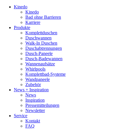
Kinedo
Kinedo
Bad ohne Barrieren
Karriere
Produkte
Komplettduschen
Duschwannen
Walk-In Duschen
Duschabtrennungen
Dusch-Paneele
Dusch-Badewannen
Wannenaufsätze
Whirlpools
Komplettbad-Systeme
Wandpaneele
Zubehör
News + Inspiration
News
Inspiration
Pressemitteilungen
Newsletter
Service
Kontakt
FAQ