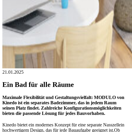
21.01.2025
Ein Bad für alle Räume
Maximal
e
Flexibilität
und Gestaltungsvielfalt
:
MODULO
von
Kinedo ist ein separates Bad
ezimmer
, das in jedem Raum
seinen Platz findet.
Zahlreiche Konfigurationsmöglichkeiten
bieten die passende Lösung für jede
s
Bauvorhaben
.
Kinedo bietet ein
modernes
Konzept für ein
e
separate
Nasszelle
in
hochwertigem Design
, das für jede Bauaufgabe geeignet ist.
Ob