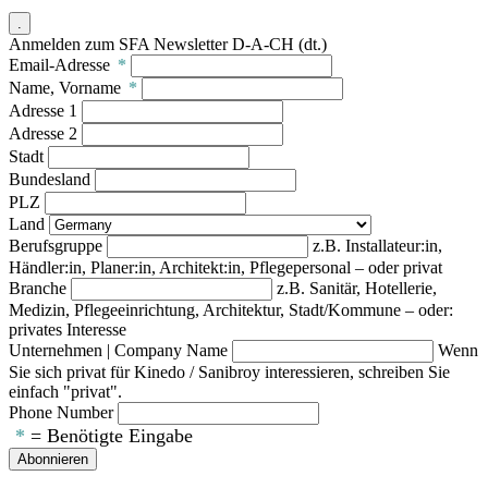
.
Anmelden zum SFA Newsletter D-A-CH (dt.)
Email-Adresse
*
Name, Vorname
*
Adresse 1
Adresse 2
Stadt
Bundesland
PLZ
Land
Berufsgruppe
z.B. Installateur:in,
Händler:in, Planer:in, Architekt:in, Pflegepersonal – oder privat
Branche
z.B. Sanitär, Hotellerie,
Medizin, Pflegeeinrichtung, Architektur, Stadt/Kommune – oder:
privates Interesse
Unternehmen | Company Name
Wenn
Sie sich privat für Kinedo / Sanibroy interessieren, schreiben Sie
einfach "privat".
Phone Number
*
= Benötigte Eingabe