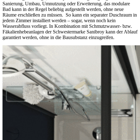
Sanierung, Umbau, Umnutzung
oder
Erweiterung,
das modulare
Bad
kann
in der Regel
beliebig aufgestellt werden
, ohne
neue
Räume
erschließen zu müssen
.
So kann ein separater Duschraum in
jedem Zimmer
installiert werden –
sogar,
wenn
noch kein
Wasser
abfluss
vorliegt
.
In Kombination mit
Schmutzwasser- bzw.
Fäkalienhebeanlage
n
der Schwestermarke Sanibroy
kann der Ab
lauf
garantiert werden, ohne in die Bausubstanz einzugreifen.