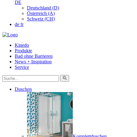
DE
Deutschland (D)
Österreich (A)
Schweiz (CH)
de
fr
Kinedo
Produkte
Bad ohne Barrieren
News + Inspiration
Service
Duschen
Komplettduschen