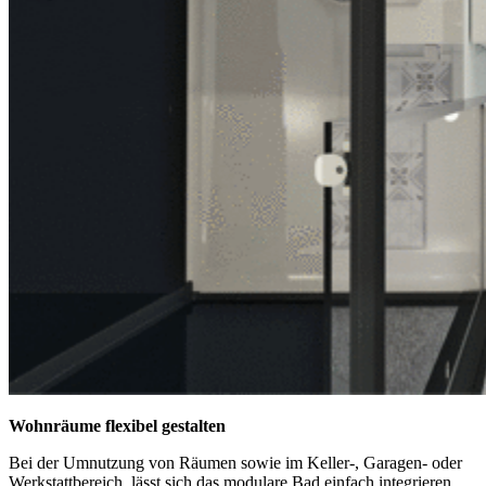
Wohn
räume
flexibel gestalten
B
ei der Umnutzung von
Räumen
sowie im Keller-, Garagen- oder
Werkstattbereich
, lässt sich
das
modulare Bad
einfach
integrieren
.