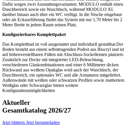
Dafür sorgen
zwei
Ausstattungsvarianten
:
M
ODULO
enthält
einen
Duschbereich sowie ein Wasch
tisch
, während M
ODULO
XL
darüber hinaus auch über ein WC verfügt.
In die Nische eingebaut
oder als Eckausführung
findet das System
mit nur 1,70 Meter bis 2
Meter Breite
in jedem Raum
seinen
Platz.
Konfigurierbares
Komplettpaket
Das Komplettbad ist voll ausgestattet und individuell gestaltbar.
Der
Boden besteht aus einem selbsttragenden Podest aus
Biocryl
und ist
auf höhenverstellbaren Füßen mit Abschluss-Sockelleisten platziert-
Zusätzlich zur
Decke mit integrierter LED-Beleuchtung,
verschiedenen Glaskombinationen und einer
6 Millimeter dicken
Rückwand aus weißem Opakglas
wird
auch
der
Waschtisch, der
Duschbereich,
ein optionales
WC und
alle
Armaturen mitgeliefert.
Außenwände mit weißen oder schwarzen Profilen sowie mattiertem
Weißglas oder Schwarzglas bieten weitere
Konfigurationsmöglichkeiten
Aktueller
Gesamtkatalog 2026/27
Jetzt blättern
Jetzt herunterladen