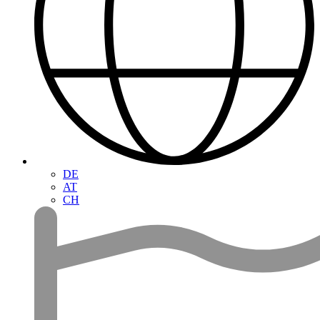
DE
AT
CH