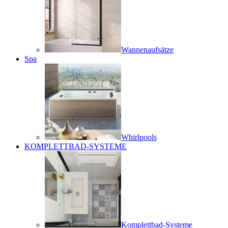
Wannenaufsätze
Spa
Whirlpools
KOMPLETTBAD-SYSTEME
Komplettbad-Systeme