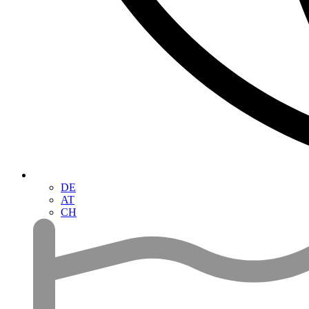
DE
AT
CH