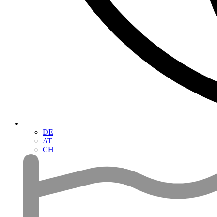
DE
AT
CH