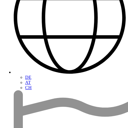
DE
AT
CH