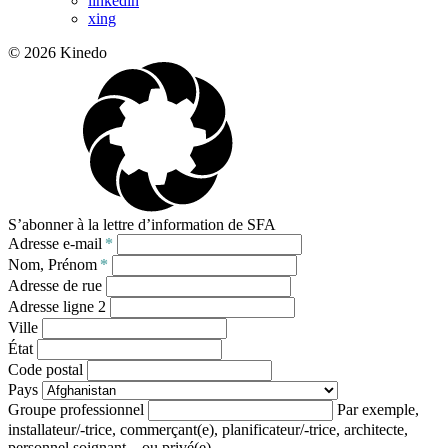
linkedin
xing
© 2026 Kinedo
S’abonner à la lettre d’information de SFA
Adresse e-mail
*
Nom, Prénom
*
Adresse de rue
Adresse ligne 2
Ville
État
Code postal
Pays
Groupe professionnel
Par exemple,
installateur/-trice, commerçant(e), planificateur/-trice, architecte,
personnel soignant – ou privé(e).