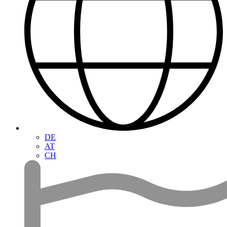
DE
AT
CH