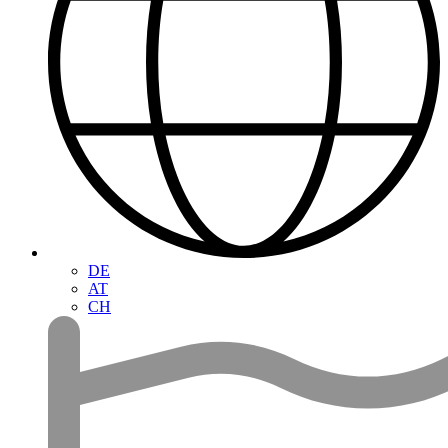
DE
AT
CH