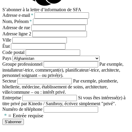
S’abonner à la lettre d’information de SFA
Adresse e-mail
*
Nom, Prénom
*
Adresse de rue
Adresse ligne 2
Ville
État
Code postal
Pays
Groupe professionnel
Par exemple,
installateur/-trice, commerçant(e), planificateur/-trice, architecte,
personnel soignant – ou privé(e).
Secteur
Par exemple, plomberie,
hôtellerie, médecine, établissement de soins, architecture,
ville/commune – ou : intérêt privé.
Entreprise
Si vous êtes intéressé(e) à
titre privé par Kinedo / Sanibroy, écrivez simplement "privé".
Numéro de téléphone
*
= Entrée requise