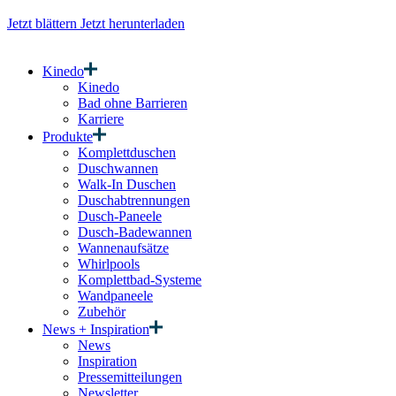
Jetzt blättern
Jetzt herunterladen
Kinedo
Kinedo
Bad ohne Barrieren
Karriere
Produkte
Komplettduschen
Duschwannen
Walk-In Duschen
Duschabtrennungen
Dusch-Paneele
Dusch-Badewannen
Wannenaufsätze
Whirlpools
Komplettbad-Systeme
Wandpaneele
Zubehör
News + Inspiration
News
Inspiration
Pressemitteilungen
Newsletter