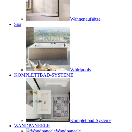
Wannenaufsätze
Spa
Whirlpools
KOMPLETTBAD-SYSTEME
Komplettbad-Systeme
WANDPANEELE
Wandpaneele