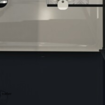
vorher
Vorher-Nachher-Slider
Ein komplettes Badezimmer in wenigen Schritten.