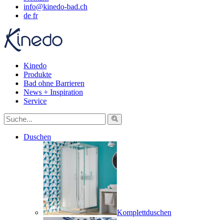
info@kinedo-bad.ch
de
fr
Kinedo
Produkte
Bad ohne Barrieren
News + Inspiration
Service
Duschen
Komplettduschen