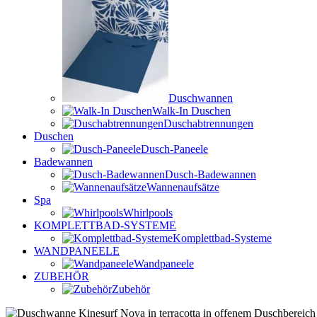
Duschwannen
Walk-In Duschen
Duschabtrennungen
Duschen
Dusch-Paneele
Badewannen
Dusch-Badewannen
Wannenaufsätze
Spa
Whirlpools
KOMPLETTBAD-SYSTEME
Komplettbad-Systeme
WANDPANEELE
Wandpaneele
ZUBEHÖR
Zubehör