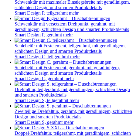
Ekinox P+F
mehr
Schiebetür mit Festelement + Seitenwand in extravagantem
Design mit edlen Produktdetails und Soft-Close-Funktion
Ekinox C+F
mehr
Schiebetür in markantem Design in schwarz und Chrom mit
Festelement
Flat C
mehr
Schiebetür in markantem Design in schwarz und Chrom mit
Festelement + zusätzlicher Seitenwand
Flat C+F
mehr
Schwenktür mit Festelement in modernem, funktionalem
Design
Kinestyle P
mehr
Schiebetür mit Festelement in modernem, funktionalem
Design
Kinestyle C
mehr
Zwei Schiebetüren mit Festelementen in modernem,
funktionalem Design
Kinestyle A
mehr