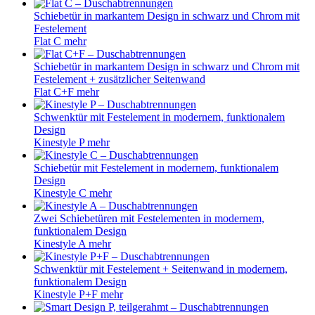
Alle Modelle der Kinestyle Linie sind wahlweise links oder rechts
montierbar.
Für die ebenso einfache wie perfekte Feineinstellung sorgt der
Verstellbereich.
Hilfe benötigt? Installateur in Ihrer Nähe finden
Weitere Duschabtrennungen
Schwenktür mit Festelement in extravagantem Design mit
edlen Produktdetails
Ekinox P
mehr
Schiebetür mit Festelement in extravagantem Design mit
edlen Produktdetails und Soft-Close-Funktion
Ekinox C
mehr
Schwenktür mit Festelement + Seitenwand in extravagantem
Design mit edlen Produktdetails