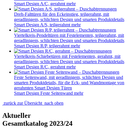
Drehfalttür + feste Seitenwand für die Eckmontage,
teilgerahmt, mit geradlinigem, schlichten Design und smarten
Produktdetails
Smart Design S+F, teilgerahmt
mehr
Schwenktür mit Festelement + fester Seitenwand für die
Eckmontage, teilgerahmt, mit geradlinigem, schlichten Design
und smarten Produktdetails
Smart Design P+F, teilgerahmt
mehr
Dreiteilige Schiebetür mit Festelement für die
Nischenmontage, teilgerahmt
Smart Design 3V, teilgerahmt
mehr
Dreiteilige Schiebetür mit Festelement + fester Seitenwand für
die Eckmontage, teilgerahmt
Smart Design 3V+F, teilgerahmt
mehr
Pendeltüren für den Eckeinstieg mit 180° öffnung mit
geradlinigem, schlichten Design und smarten Produktdetails
Smart Design A/P, teilgerahmt
mehr
Zweiteilige Schiebetüren mit Festelementen für den
Eckeinstieg, teilgerahmt, mit geradlinigem, schlichten Design