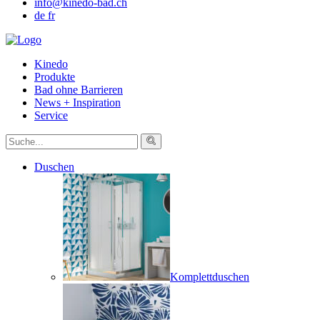
info@kinedo-bad.ch
de
fr
Kinedo
Produkte
Bad ohne Barrieren
News + Inspiration
Service
Duschen
Komplettduschen