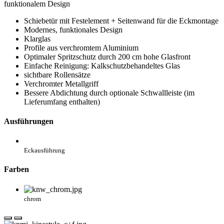
Kinedo Kinestyle C+F100x80 Schiebetür+SW