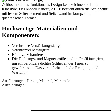
Kinestyle
Kinestyle C+F
Schiebetür mit Festelement + Seitenwand in modernem,
funktionalem Design
Schiebetür mit Festelement + Seitenwand für die Eckmontage
Modernes, funktionales Design
Klarglas
Profile aus verchromtem Aluminium
Optimaler Spritzschutz durch 200 cm hohe Glasfront
Einfache Reinigung: Kalkschutzbehandeltes Glas
sichtbare Rollensätze
Verchromter Metallgriff
Bessere Abdichtung durch optionale Schwallleiste (im
Lieferumfang enthalten)
Ausführungen
Eckausführung
Farben