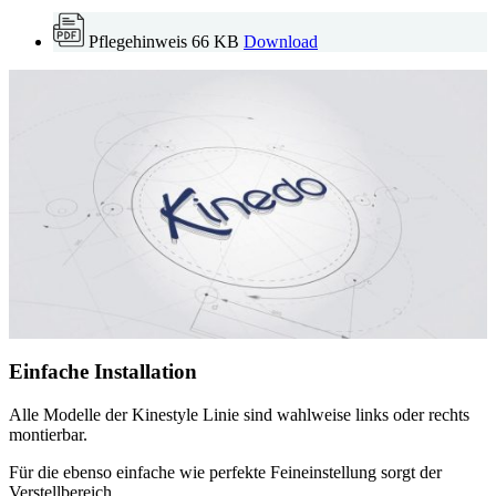
Klarglas
Downloads
Broschüren
Produktbroschüre Kinedo Duschabtrennungen
2.9 MB
Download
Produktbroschüre Kinedo Duschwannen
3.3 MB
Download
Datenblatt
Kinestyle C+F
3 MB
Download
Montageanleitung