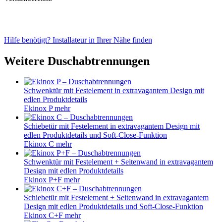
Kinestyle C+F
7 MB
Download
Pflegehinweis
Pflegehinweis
66 KB
Download
Einfache Installation